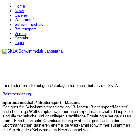
Home
News
Galerie
Wettkampf
Schwimmschule
Breitensport
Verein
Kontakt
Login
Hier finden Sie die nötigen Unterlagen für einen Beitritt zum SKLA
Beirittserklärung
Sportmannschaft / Breitensport / Masters
Geeignet für Schwimminteressierte ab 13 Jahren (Breitensport/Masters)
und ehemalige WettkampfschwimmerInnen (Sportmannschaft). Hauptziele
sind die technische und grundlagen spezifische Erhaltung einer gewissen
Form. Eine technische Grundausbildung wird nicht geschult. In der
Sportmannschaft trainieren ehemalige Wettkampfschwimmer zusammen
mit Athleten des Schwimmclub Herzogenbuchsee.