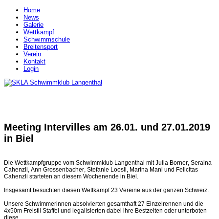
Home
News
Galerie
Wettkampf
Schwimmschule
Breitensport
Verein
Kontakt
Login
Meeting Intervilles am 26.01. und 27.01.2019
in Biel
Die Wettkampfgruppe vom Schwimmklub Langenthal mit Julia Borner, Seraina
Cahenzli, Ann Grossenbacher, Stefanie Loosli, Marina Mani und Felicitas
Cahenzli starteten an diesem Wochenende in Biel.
Insgesamt besuchten diesen Wettkampf 23 Vereine aus der ganzen Schweiz.
Unsere Schwimmerinnen absolvierten gesamthaft 27 Einzelrennen und die
4x50m Freistil Staffel und legalisierten dabei ihre Bestzeiten oder unterboten
diese.