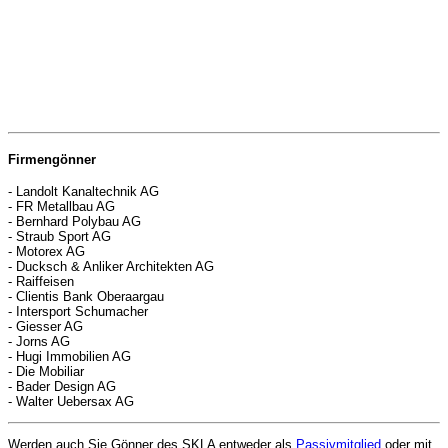
Firmengönner
- Landolt Kanaltechnik AG
- FR Metallbau AG
- Bernhard Polybau AG
- Straub Sport AG
- Motorex AG
- Ducksch & Anliker Architekten AG
- Raiffeisen
- Clientis Bank Oberaargau
- Intersport Schumacher
- Giesser AG
- Jorns AG
- Hugi Immobilien AG
- Die Mobiliar
- Bader Design AG
- Walter Uebersax AG
Werden auch Sie Gönner des SKLA entweder als
Passivmitglied
oder mit